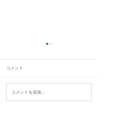
コメント
コメントを追加…
3月のフレンズタイムのお
10月のフレンズ
知らせ
お知らせ
▶トップページ
▶私たちについて
▶LGBTユースのあなたへ