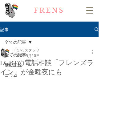
FRENS
記事
全ての記事
FRENSスタッフ
全ての記事
2020年5月10日
LGBTの電話相談「フレンズラ
活動記録
イン」が金曜夜にも
コラム