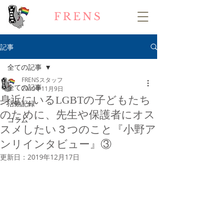
FRENS
記事
全ての記事
FRENSスタッフ
全ての記事
2019年11月9日
身近にいるLGBTの子どもたち
活動記録
のために、先生や保護者にオス
コラム
スメしたい３つのこと『小野ア
ンリインタビュー』③
更新日：
2019年12月17日