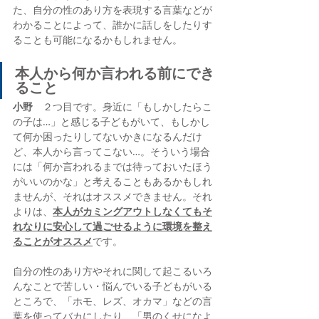
た、自分の性のあり方を表現する言葉などが
わかることによって、誰かに話しをしたりす
ることも可能になるかもしれません。
本人から何か言われる前にでき
ること
小野
　２つ目です。身近に「もしかしたらこ
の子は…」と感じる子どもがいて、もしかし
て何か困ったりしてないかきになるんだけ
ど、本人から言ってこない…。そういう場合
には「何か言われるまでは待っておいたほう
がいいのかな」と考えることもあるかもしれ
ませんが、それはオススメできません。それ
よりは、
本人がカミングアウトしなくてもそ
れなりに安心して過ごせるように環境を整え
ることがオススメ
です。
自分の性のあり方やそれに関して起こるいろ
んなことで苦しい・悩んでいる子どもがいる
ところで、「ホモ、レズ、オカマ」などの言
葉を使ってバカにしたり、「男のくせになよ